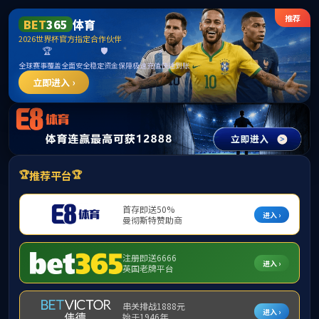
******
BET体育36
今天是：
2026年8月8日 星期六
学校主页
网站首页
部门概况
党建
党建园地
基层党建
党建动态
基层党建
物流管理与工程