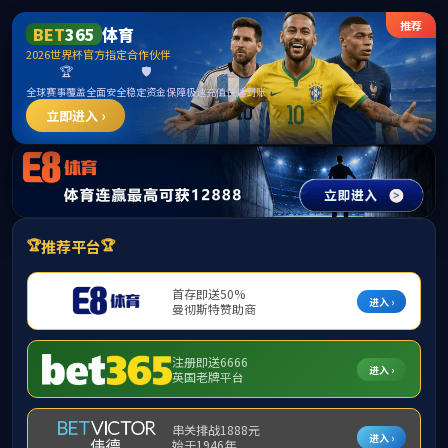
******
BET体育365(英国上市集团)登录入口 - 官
方网站
抱歉
可能是由下列问题导致的：
您无权访问此页面